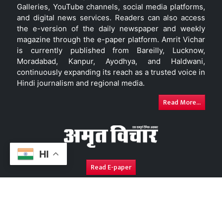
Galleries, YouTube channels, social media platforms,
and digital news services. Readers can also access
the e-version of the daily newspaper and weekly
magazine through the e-paper platform. Amrit Vichar
is currently published from Bareilly, Lucknow,
Moradabad, Kanpur, Ayodhya, and Haldwani,
continuously expanding its reach as a trusted voice in
Hindi journalism and regional media.
Read More...
HI
Read E-paper
About Us
Contact Us
Complaint Redressal
Disc
Copyright © 2026. All Rights Reserved By
Amrit Vichar.