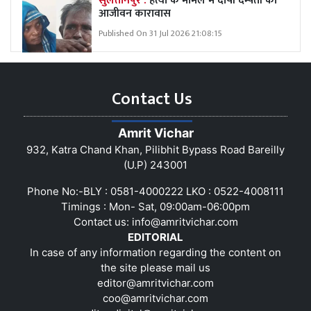
सुलतानपुर :
हत्या के मामले में दोषी दम्पती को
आजीवन कारावास
Published On 31 Jul 2026 21:08:15
Contact Us
Amrit Vichar
932, Katra Chand Khan, Pilibhit Bypass Road Bareilly
(U.P) 243001
Phone No:-BLY : 0581-4000222 LKO : 0522-4008111
Timings : Mon- Sat, 09:00am-06:00pm
Contact us:
info@amritvichar.com
EDITORIAL
In case of any information regarding the content on
the site please mail us
editor@amritvichar.com
coo@amritvichar.com