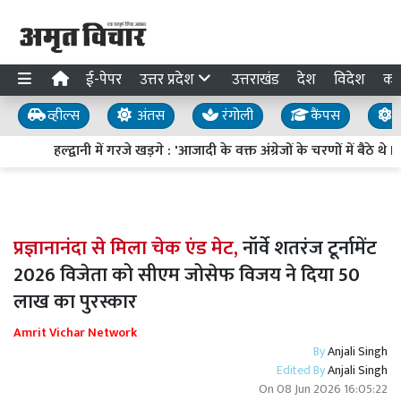
ई-पेपर
उत्तर प्रदेश
उत्तराखंड
देश
विदेश
का
व्हील्स
अंतस
रंगोली
कैंपस
य
हल्द्वानी में गरजे खड़गे : 'आजादी के वक्त अंग्रेजों के चरणों में बैठे थ
प्रज्ञानानंदा से मिला चेक एंड मेट,
नॉर्वे शतरंज टूर्नामेंट
2026 विजेता को सीएम जोसेफ विजय ने दिया 50
लाख का पुरस्कार
Amrit Vichar Network
By
Anjali Singh
Edited By
Anjali Singh
On
08 Jun 2026 16:05:22