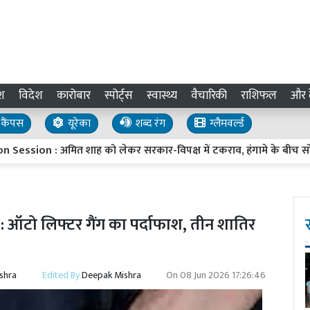
श
विदेश
कारोबार
स्पोर्ट्स
स्वास्थ्य
वैचारिकी
राशिफल
और द
कैंपस
यूरेका
शब्द रंग
ग्लैमवर्ल्ड
 : अमित शाह को लेकर सरकार-विपक्ष में टकराव, हंगामे के बीच सोमवार तक
 ऑटो लिफ्टर गैंग का पर्दाफाश, तीन शातिर
shra
Edited By
Deepak Mishra
On
08 Jun 2026 17:26:46