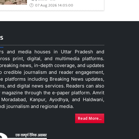
07 Aug 2026 14:05:00
s
ers and media houses in Uttar Pradesh and
ss print, digital, and multimedia platforms.
t breaking news, in-depth coverage, and updates
to credible journalism and reader engagement,
le platforms including Breaking News updates,
ms, and digital news services. Readers can also
 magazine through the e-paper platform. Amrit
w, Moradabad, Kanpur, Ayodhya, and Haldwani,
ndi journalism and regional media.
Read More...