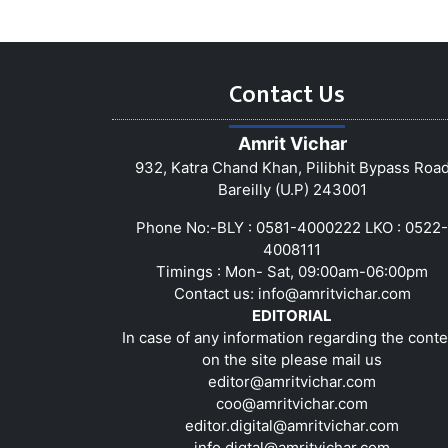
Contact Us
Amrit Vichar
932, Katra Chand Khan, Pilibhit Bypass Roa
Bareilly (U.P) 243001
Phone No:-BLY : 0581-4000222 LKO : 0522-
4008111
Timings : Mon- Sat, 09:00am-06:00pm
Contact us:
info@amritvichar.com
EDITORIAL
In case of any information regarding the conte
on the site please mail us
editor@amritvichar.com
coo@amritvichar.com
editor.digital@amritvichar.com
info.digtal@amritvichar.com