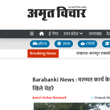
ई-पेपर
उत्तर प्रदेश
उत्तराखंड
दे
व्हील्स
अंतस
रंगोली
Breaking News
लखनऊ-कानपुर एक्सप्रेसवे धंसन
Barabanki News : मरम्मत कार्य के स
खिले चेहरे
Amrit Vichar Network
By
Deepak Mi