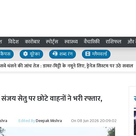
श
विदेश
कारोबार
स्पोर्ट्स
स्वास्थ्य
वैचारिकी
राशिफल
और द
कैंपस
यूरेका
शब्द रंग
ग्लैमवर्ल्ड
े की जांच तेज : डामर-मिट्टी के नमूने लिए, ड्रेनेज सिस्टम पर उठे सवाल
ंजय सेतु पर छोटे वाहनों ने भरी रफ्तार,
shra
Edited By
Deepak Mishra
On
08 Jun 2026 20:09:02