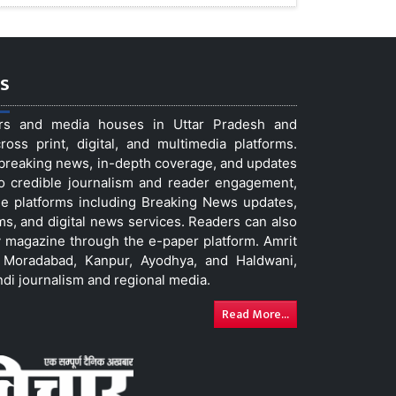
s
ers and media houses in Uttar Pradesh and
ss print, digital, and multimedia platforms.
t breaking news, in-depth coverage, and updates
to credible journalism and reader engagement,
le platforms including Breaking News updates,
ms, and digital news services. Readers can also
 magazine through the e-paper platform. Amrit
w, Moradabad, Kanpur, Ayodhya, and Haldwani,
ndi journalism and regional media.
Read More...