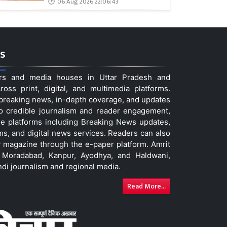
06 Aug 2026 22:06:43
s
ers and media houses in Uttar Pradesh and
ss print, digital, and multimedia platforms.
t breaking news, in-depth coverage, and updates
to credible journalism and reader engagement,
le platforms including Breaking News updates,
ms, and digital news services. Readers can also
 magazine through the e-paper platform. Amrit
w, Moradabad, Kanpur, Ayodhya, and Haldwani,
ndi journalism and regional media.
Read More...