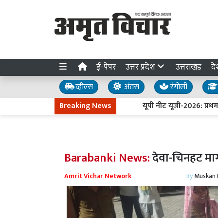
ई-पेपर
उत्तर प्रदेश
उत्तराखंड
दे
व्हील्स
अंतस
रंगोली
Breaking News
यूपी नीट यूजी-2026: प्रथम चरण
Barabanki News:
देवा-चिनहट मार
Amrit Vichar Network
By
Muskan D