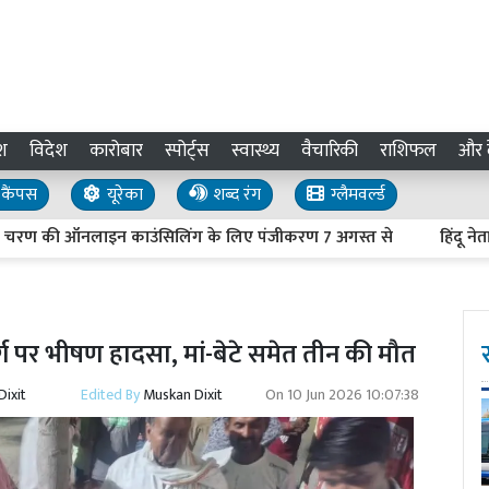
श
विदेश
कारोबार
स्पोर्ट्स
स्वास्थ्य
वैचारिकी
राशिफल
और द
कैंपस
यूरेका
शब्द रंग
ग्लैमवर्ल्ड
 की ऑनलाइन काउंसिलिंग के लिए पंजीकरण 7 अगस्त से
हिंदू नेताओं की
्ग पर भीषण हादसा, मां-बेटे समेत तीन की मौत
ixit
Edited By
Muskan Dixit
On
10 Jun 2026 10:07:38