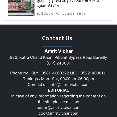
हादसा, हाईटेंशन लाइन से टकराया डीजे, दो
युवकों की मौत
Published On 03 Aug 2026 11:13:36
Contact Us
Amrit Vichar
932, Katra Chand Khan, Pilibhit Bypass Road Bareilly
(U.P) 243001
Phone No:-BLY : 0581-4000222 LKO : 0522-4008111
Timings : Mon- Sat, 09:00am-06:00pm
Contact us:
info@amritvichar.com
EDITORIAL
In case of any information regarding the content on
the site please mail us
editor@amritvichar.com
coo@amritvichar.com