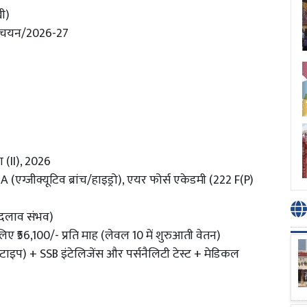
खी)
 चयन/2026-27
ा (II), 2026
(एग्जीक्यूटिव ब्रांच/हाइड्रो), एयर फोर्स एकेडमी (222 F(P)
 बदलाव संभव)
िए ₹56,100/- प्रति माह (लेवल 10 में शुरुआती वेतन)
इप) + SSB इंटेलिजेंस और पर्सनैलिटी टेस्ट + मेडिकल