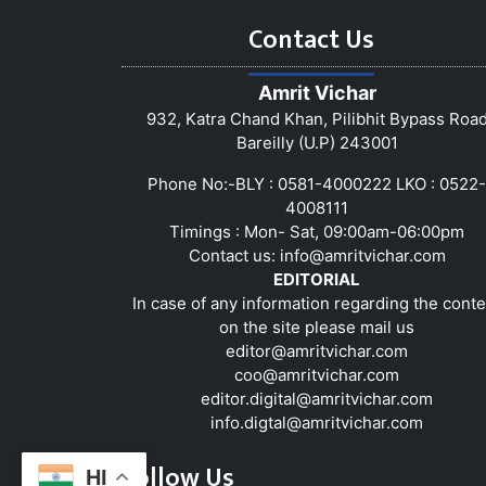
Contact Us
Amrit Vichar
932, Katra Chand Khan, Pilibhit Bypass Roa
Bareilly (U.P) 243001
Phone No:-BLY : 0581-4000222 LKO : 0522-
4008111
Timings : Mon- Sat, 09:00am-06:00pm
Contact us:
info@amritvichar.com
EDITORIAL
In case of any information regarding the conte
on the site please mail us
editor@amritvichar.com
coo@amritvichar.com
editor.digital@amritvichar.com
info.digtal@amritvichar.com
Follow Us
HI