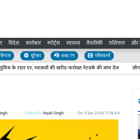
श
विदेश
कारोबार
स्पोर्ट्स
स्वास्थ्य
वैचारिकी
राशिफल
और द
कैंपस
यूरेका
शब्द रंग
ग्लैमवर्ल्ड
के रडार पर, नवजातों की खरीद-फरोख्त नेटवर्क की जांच तेज
जौनपुर में
Singh
Edited By
Anjali Singh
On
11 Jun 2026 17:18:44