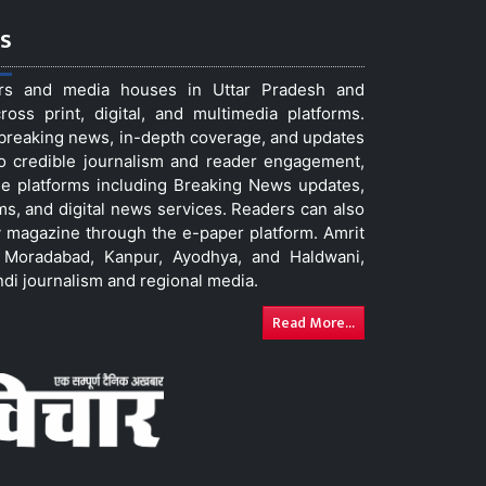
s
ers and media houses in Uttar Pradesh and
ss print, digital, and multimedia platforms.
t breaking news, in-depth coverage, and updates
to credible journalism and reader engagement,
le platforms including Breaking News updates,
ms, and digital news services. Readers can also
 magazine through the e-paper platform. Amrit
w, Moradabad, Kanpur, Ayodhya, and Haldwani,
ndi journalism and regional media.
Read More...