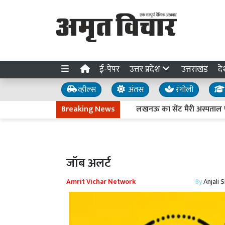
ई-पेपर
उत्तर प्रदेश
उत्तराखंड
दे
व्हील्स
अंतस
रंगोली
Breaking News
लखनऊ का सेंट मैरी अस्पताल पुलिस 
जॉब अलर्ट
Amrit Vichar Network
By
Anjali 