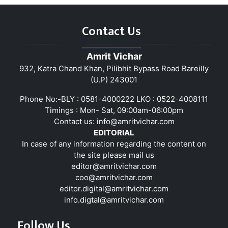
Contact Us
Amrit Vichar
932, Katra Chand Khan, Pilibhit Bypass Road Bareilly
(U.P) 243001
Phone No:-BLY : 0581-4000222 LKO : 0522-4008111
Timings : Mon- Sat, 09:00am-06:00pm
Contact us:
info@amritvichar.com
EDITORIAL
In case of any information regarding the content on
the site please mail us
editor@amritvichar.com
coo@amritvichar.com
editor.digital@amritvichar.com
info.digtal@amritvichar.com
Follow Us