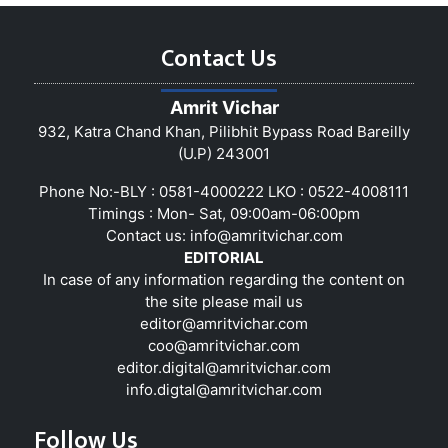
Contact Us
Amrit Vichar
932, Katra Chand Khan, Pilibhit Bypass Road Bareilly
(U.P) 243001
Phone No:-BLY : 0581-4000222 LKO : 0522-4008111
Timings : Mon- Sat, 09:00am-06:00pm
Contact us:
info@amritvichar.com
EDITORIAL
In case of any information regarding the content on
the site please mail us
editor@amritvichar.com
coo@amritvichar.com
editor.digital@amritvichar.com
info.digtal@amritvichar.com
Follow Us