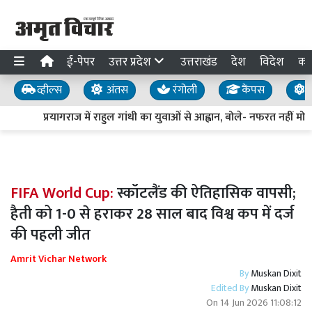
ई-पेपर
उत्तर प्रदेश
उत्तराखंड
देश
विदेश
का
व्हील्स
अंतस
रंगोली
कैंपस
य
प्रयागराज में राहुल गांधी का युवाओं से आह्वान, बोले- नफरत नहीं मोहब
FIFA World Cup:
स्कॉटलैंड की ऐतिहासिक वापसी;
हैती को 1-0 से हराकर 28 साल बाद विश्व कप में दर्ज
की पहली जीत
Amrit Vichar Network
By
Muskan Dixit
Edited By
Muskan Dixit
On
14 Jun 2026 11:08:12