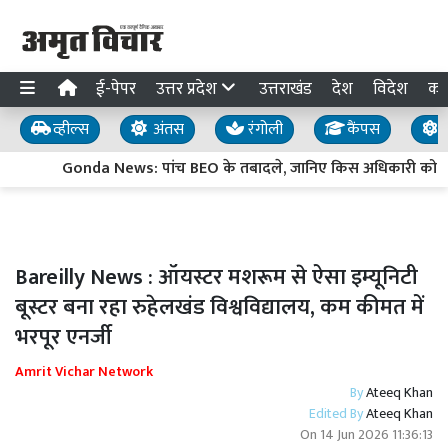
ई-पेपर
उत्तर प्रदेश
उत्तराखंड
देश
विदेश
का
व्हील्स
अंतस
रंगोली
कैंपस
य
Gonda News: पांच BEO के तबादले, जानिए किस अधिकारी को मिली
Bareilly News : ऑयस्टर मशरूम से ऐसा इम्यूनिटी
बूस्टर बना रहा रुहेलखंड विश्वविद्यालय, कम कीमत में
भरपूर एनर्जी
Amrit Vichar Network
By
Ateeq Khan
Edited By
Ateeq Khan
On
14 Jun 2026 11:36:13