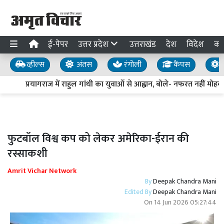
ई-पेपर
उत्तर प्रदेश
उत्तराखंड
देश
विदेश
का
व्हील्स
अंतस
रंगोली
कैंपस
य
प्रयागराज में राहुल गांधी का युवाओं से आह्वान, बोले- नफरत नहीं मोहब्ब
फुटबॉल विश्व कप को लेकर अमेरिका-ईरान की
रस्साकशी
Amrit Vichar Network
By
Deepak Chandra Mani
Edited By
Deepak Chandra Mani
On
14 Jun 2026 05:27:44