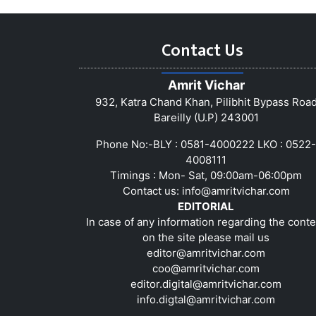
Contact Us
Amrit Vichar
932, Katra Chand Khan, Pilibhit Bypass Roa
Bareilly (U.P) 243001
Phone No:-BLY : 0581-4000222 LKO : 0522-
4008111
Timings : Mon- Sat, 09:00am-06:00pm
Contact us:
info@amritvichar.com
EDITORIAL
In case of any information regarding the conte
on the site please mail us
editor@amritvichar.com
coo@amritvichar.com
editor.digital@amritvichar.com
info.digtal@amritvichar.com