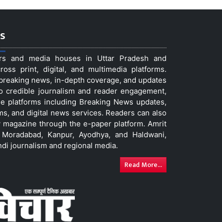
s
ers and media houses in Uttar Pradesh and
ss print, digital, and multimedia platforms.
t breaking news, in-depth coverage, and updates
to credible journalism and reader engagement,
le platforms including Breaking News updates,
ms, and digital news services. Readers can also
 magazine through the e-paper platform. Amrit
w, Moradabad, Kanpur, Ayodhya, and Haldwani,
ndi journalism and regional media.
Read More...