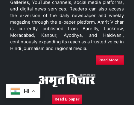
Galleries, YouTube channels, social media platforms,
and digital news services. Readers can also access
the e-version of the daily newspaper and weekly
magazine through the e-paper platform. Amrit Vichar
is currently published from Bareilly, Lucknow,
Moradabad, Kanpur, Ayodhya, and Haldwani,
continuously expanding its reach as a trusted voice in
Hindi journalism and regional media.
Read More...
HI
Read E-paper
About Us
Contact Us
Complaint Redressal
Disc
Copyright © 2026. All Rights Reserved By
Amrit Vichar.