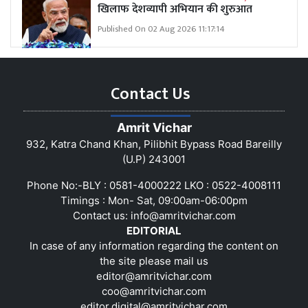
खिलाफ देशव्यापी अभियान की शुरुआत
Published On 02 Aug 2026 11:17:14
Contact Us
Amrit Vichar
932, Katra Chand Khan, Pilibhit Bypass Road Bareilly
(U.P) 243001
Phone No:-BLY : 0581-4000222 LKO : 0522-4008111
Timings : Mon- Sat, 09:00am-06:00pm
Contact us:
info@amritvichar.com
EDITORIAL
In case of any information regarding the content on
the site please mail us
editor@amritvichar.com
coo@amritvichar.com
editor.digital@amritvichar.com