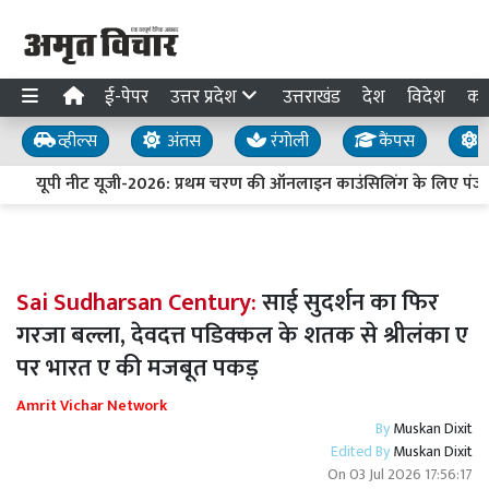
ई-पेपर
उत्तर प्रदेश
उत्तराखंड
देश
विदेश
का
व्हील्स
अंतस
रंगोली
कैंपस
य
यूपी नीट यूजी-2026: प्रथम चरण की ऑनलाइन काउंसिलिंग के लिए पंजी
Sai Sudharsan Century:
साई सुदर्शन का फिर
गरजा बल्ला, देवदत्त पडिक्कल के शतक से श्रीलंका ए
पर भारत ए की मजबूत पकड़
Amrit Vichar Network
By
Muskan Dixit
Edited By
Muskan Dixit
On
03 Jul 2026 17:56:17