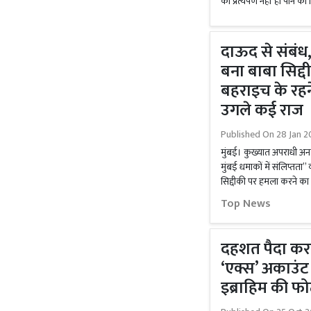
का प्रत्यर्पण नहीं हो पाने का ज
दाऊद से संबंध,
बना बाबा सिद्
बहराइच के रहन
उगले कई राज
Published On
28 Jan 2
मुंबई। कुख्यात अपराधी अनम
मुंबई धमाकों में संलिप्तता’’ क
सिद्दीकी पर हमला करने का 
Top News
दहशत पैदा करन
‘एक्स’ अकाउं
इब्राहिम की फोट