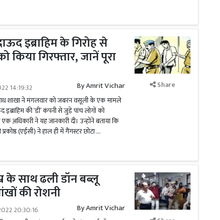
 दाऊद इब्राहिम के गिरोह से
ं को किया गिरफ्तार, जानें पूरा
Share
By
Amrit Vichar
022 14:19:32
पराध शाखा ने मंगलवार को जबरन वसूली के एक मामले
ऊद इब्राहिम की ‘डी’ कंपनी से जुड़े पांच लोगों को
े एक अधिकारी ने यह जानकारी दी। उन्होंने बताया कि
रकोष्ठ (एईसी) ने हाल ही में गैंगस्टर छोटा …
म्र के साथ ढली डॉन बब्लू
आंखों की रोशनी
By
Amrit Vichar
2022 20:30:16