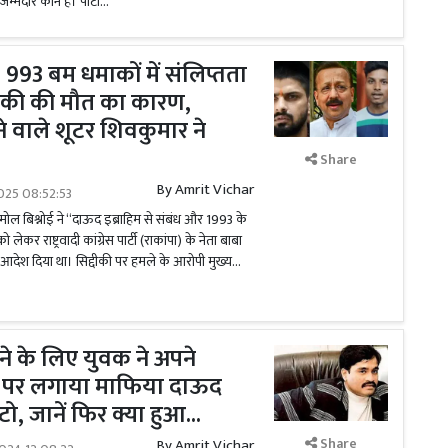
िम्मेदार कौन है। पार्टी...
 993 बम धमाकों में संलिप्तता
दीकी की मौत का कारण,
े वाले शूटर शिवकुमार ने
Share
By
Amrit Vichar
025 08:52:53
ोल बिश्नोई ने ‘‘दाऊद इब्राहिम से संबंध और 1993 के
ो लेकर राष्ट्रवादी कांग्रेस पार्टी (राकांपा) के नेता बाबा
आदेश दिया था। सिद्दीकी पर हमले के आरोपी मुख्य...
े के लिए युवक ने अपने
ट पर लगाया माफिया दाऊद
ो, जानें फिर क्या हुआ...
Share
By
Amrit Vichar