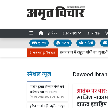
ई-पेपर
उत्तर प्रदेश
उत्तराखंड
दे
व्हील्स
अंतस
रंगोली
Breaking News
प्रयागराज में राहुल गांधी का युवाओं से आह्व
स्पेशल न्यूज
Dawood Ibrah
कर्ज में डूबते किसान कैसे बनें
आतंक पर वार:
अर्थव्यवस्था का सहारा
साजिश नाकाम, 
08 Aug 2026 05:42:40
दाऊद इब्राहिम स
हरित ऊर्जा बढ़ी, नहीं घट रहा