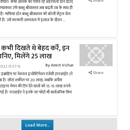
Share
िचार। कभी आतंक का पर्याय रहे अंडरवर्ल्ड डॉन दाउद
प्रकाश उर्फ बब्लू श्रीवास्तव अब बढ़ती उम्र के साथ ही
ै। माफिया डॉन बब्लू श्रीवास्तव को बरेली सेंट्रल जेल
गी है। उसे सरकारी अस्पताल में इलाज के दौरान …
े कभी दिखते थे बेहद कर्रे, इन
ानिए, मिलेंगे 25 लाख
By
Amrit Vichar
022 15:57:13
Share
 इब्राहिम पर नेशनल इन्वेस्टिगेशन एजेंसी (एनआईए )ने
खा है। छोटा शकील पर 20 लाख, जबकि अनीस
टाइगर मेमन की टिप देने वालों को 15-15 लाख रुपये
 गई है। एनआईए ने इनके नए फोटो भी सार्वजनिक किए
Load More...