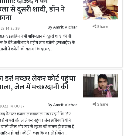
him: दाऊद ने की
ला से दूसरी शादी, डॉन ने
काना
Share
By
Amrit Vichar
023 14:35:39
ाऊद इब्राहिम ने भी पाकिस्तान में दूसरी शादी की थी।
े बेटे अलीशाह ने राष्ट्रीय जांच एजेंसी (एनआईए) के
 अली ने एजेंसी को बताया कि दाऊद...
का डर! मच्छर लेकर कोर्ट पहुंचा
ाला, जेल में मच्छरदानी की
Share
By
Amrit Vichar
2022 14:00:37
में बंद गैंगस्टर एजाज लकड़ावाला मच्छरदानी के लिए
च्छरों से भरी बोतल लेकर पहुंचा। जेल अधिकारियों ने
े वाली कील और तार से सुरक्षा को खतरा हो सकता है
खारिज हो गई। कोर्ट ने कहा कि वह ओडोमॉस …