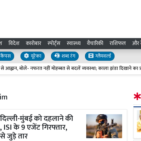
श
विदेश
कारोबार
स्पोर्ट्स
स्वास्थ्य
वैचारिकी
राशिफल
और द
कैंपस
यूरेका
शब्द रंग
ग्लैमवर्ल्ड
ान, बोले- नफरत नहीं मोहब्बत से बदलें व्यवस्था; काला झंडा दिखाने का प्रयास
im
दिल्ली-मुंबई को दहलाने की
ISI के 9 एजेंट गिरफ्तार,
े जुड़े तार