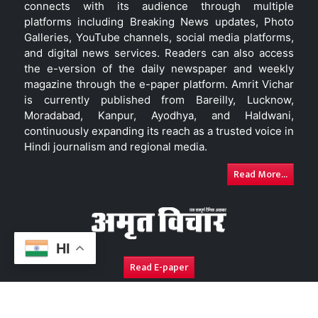
connects with its audience through multiple
platforms including Breaking News updates, Photo
Galleries, YouTube channels, social media platforms,
and digital news services. Readers can also access
the e-version of the daily newspaper and weekly
magazine through the e-paper platform. Amrit Vichar
is currently published from Bareilly, Lucknow,
Moradabad, Kanpur, Ayodhya, and Haldwani,
continuously expanding its reach as a trusted voice in
Hindi journalism and regional media.
Read More...
HI
Read E-paper
About Us
Contact Us
Complaint Redressal
Disc