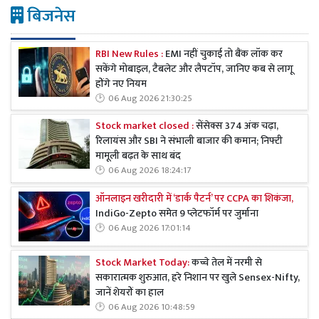
बिजनेस
RBI New Rules :
EMI नहीं चुकाई तो बैंक लॉक कर
सकेंगे मोबाइल, टैबलेट और लैपटॉप, जानिए कब से लागू
होंगे नए नियम
06 Aug 2026 21:30:25
Stock market closed :
सेंसेक्स 374 अंक चढ़ा,
रिलायंस और SBI ने संभाली बाजार की कमान; निफ्टी
मामूली बढ़त के साथ बंद
06 Aug 2026 18:24:17
ऑनलाइन खरीदारी में ‘डार्क पैटर्न’ पर CCPA का शिकंजा,
IndiGo-Zepto समेत 9 प्लेटफॉर्म पर जुर्माना
06 Aug 2026 17:01:14
Stock Market Today:
कच्चे तेल में नरमी से
सकारात्मक शुरुआत, हरे निशान पर खुले Sensex-Nifty,
जानें शेयरों का हाल
06 Aug 2026 10:48:59