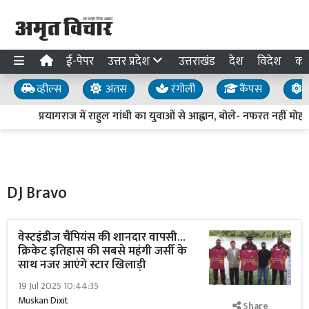
ई-पेपर
उत्तर प्रदेश
उत्तराखंड
देश
विदेश
का
व्हील्स
अंतस
रंगोली
कैंपस
य
प्रयागराज में राहुल गांधी का युवाओं से आह्वान, बोले- नफरत नहीं मोहब्
DJ Bravo
वेस्टइंडीज चैंपियंस की शानदार वापसी...
क्रिकेट इतिहास की सबसे महंगी जर्सी के
साथ नजर आएंगे स्टार खिलाड़ी
19 Jul 2025 10:44:35
Muskan Dixit
Share