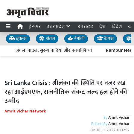
ई-पेपर
उत्तर प्रदेश
उत्तराखंड
देश
विदेश
का
व्हील्स
अंतस
रंगोली
कैंपस
य
जंगल, बादल, सुरम्य वादियां और पनचक्कियां
Rampur News : पद
Sri Lanka Crisis : श्रीलंका की स्थिति पर नजर रख
रहा आईएमएफ, राजनीतिक संकट जल्द हल होने की
उम्मीद
Amrit Vichar Network
By
Amrit Vichar
Edited By
Amrit Vichar
On
10 Jul 2022 11:02:12