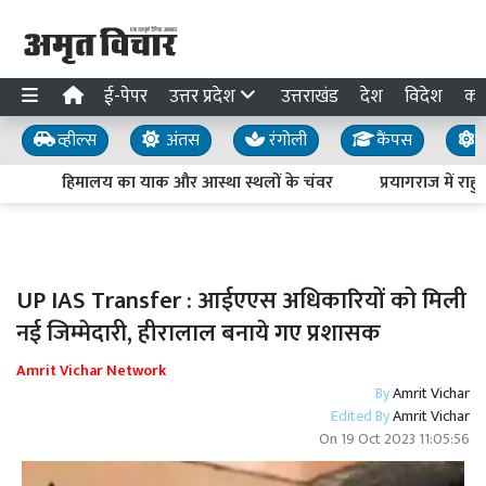
ई-पेपर
उत्तर प्रदेश
उत्तराखंड
देश
विदेश
का
व्हील्स
अंतस
रंगोली
कैंपस
य
हिमालय का याक और आस्था स्थलों के चंवर
प्रयागराज में राहु
UP IAS Transfer : आईएएस अधिकारियों को मिली
नई जिम्मेदारी, हीरालाल बनाये गए प्रशासक
Amrit Vichar Network
By
Amrit Vichar
Edited By
Amrit Vichar
On
19 Oct 2023 11:05:56