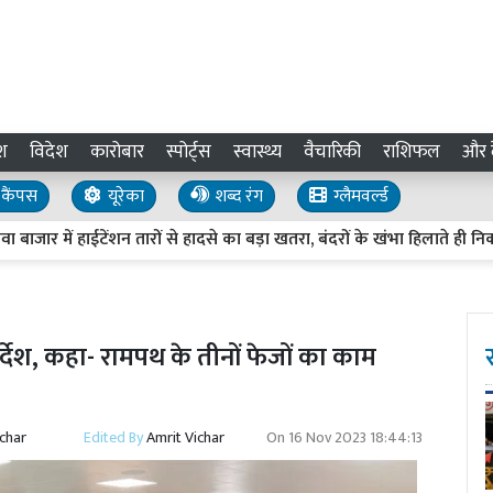
श
विदेश
कारोबार
स्पोर्ट्स
स्वास्थ्य
वैचारिकी
राशिफल
और द
कैंपस
यूरेका
शब्द रंग
ग्लैमवर्ल्ड
हाईटेंशन तारों से हादसे का बड़ा खतरा, बंदरों के खंभा हिलाते ही निकलती हैं 
र्देश, कहा- रामपथ के तीनों फेजों का काम
ichar
Edited By
Amrit Vichar
On
16 Nov 2023 18:44:13