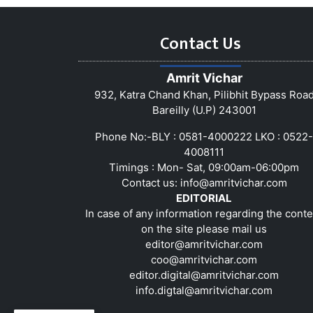
Contact Us
Amrit Vichar
932, Katra Chand Khan, Pilibhit Bypass Roa
Bareilly (U.P) 243001
Phone No:-BLY : 0581-4000222 LKO : 0522-
4008111
Timings : Mon- Sat, 09:00am-06:00pm
Contact us:
info@amritvichar.com
EDITORIAL
In case of any information regarding the conte
on the site please mail us
editor@amritvichar.com
coo@amritvichar.com
editor.digital@amritvichar.com
info.digtal@amritvichar.com