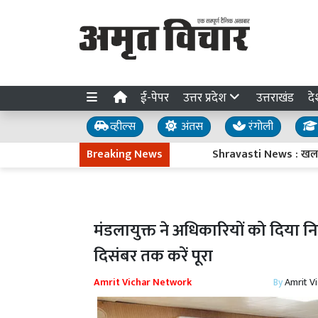
ई-पेपर
उत्तर प्रदेश
उत्तराखंड
दे
व्हील्स
अंतस
रंगोली
Breaking News
Shravasti News : खलवा बाजार में 
मंडलायुक्त ने अधिकारियों को दिया नि
दिसंबर तक करें पूरा
Amrit Vichar Network
By
Amrit V