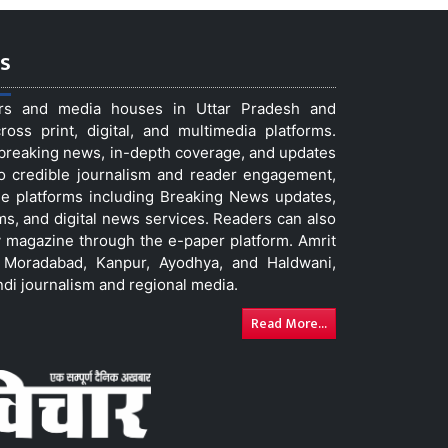
s
ers and media houses in Uttar Pradesh and
ss print, digital, and multimedia platforms.
t breaking news, in-depth coverage, and updates
to credible journalism and reader engagement,
le platforms including Breaking News updates,
ms, and digital news services. Readers can also
 magazine through the e-paper platform. Amrit
w, Moradabad, Kanpur, Ayodhya, and Haldwani,
ndi journalism and regional media.
Read More...