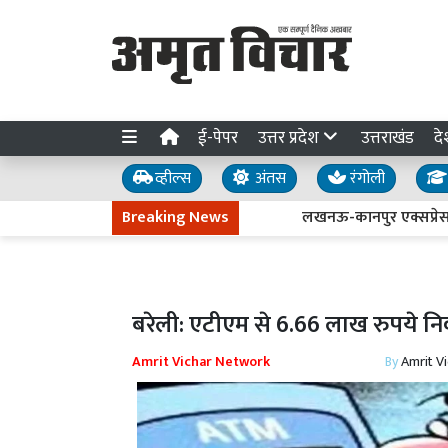
ई-पेपर
उत्तर प्रदेश
उत्तराखंड
दे
व्हील्स
अंतस
रंगोली
Breaking News
लखनऊ-कानपुर एक्सप्रेसवे धंसने क
बरेली: एटीएम से 6.66 लाख रुपये निक
Amrit Vichar Network
By
Amrit V