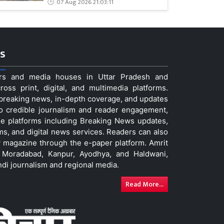
07 Aug 2026 21:03:11
s
ers and media houses in Uttar Pradesh and
ss print, digital, and multimedia platforms.
t breaking news, in-depth coverage, and updates
to credible journalism and reader engagement,
le platforms including Breaking News updates,
ms, and digital news services. Readers can also
 magazine through the e-paper platform. Amrit
w, Moradabad, Kanpur, Ayodhya, and Haldwani,
ndi journalism and regional media.
Read More...