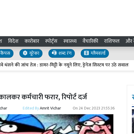
श
विदेश
कारोबार
स्पोर्ट्स
स्वास्थ्य
वैचारिकी
राशिफल
और द
कैंपस
यूरेका
शब्द रंग
ग्लैमवर्ल्ड
ी जांच तेज : डामर-मिट्टी के नमूने लिए, ड्रेनेज सिस्टम पर उठे सवाल
UP 
ालकर कर्मचारी फरार, रिपोर्ट दर्ज
ichar
Edited By
Amrit Vichar
On
24 Dec 2023 21:55:36