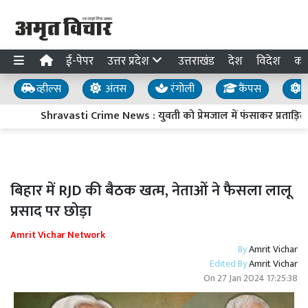
ई-पेपर
उत्तर प्रदेश
उत्तराखंड
देश
विदेश
का
व्हील्स
अंतस
रंगोली
कैंपस
य
Shravasti Crime News : युवती को प्रेमजाल में फंसाकर प्रताड़ित क
बिहार में RJD की बैठक खत्म, नेताओं ने फैसला लालू
प्रसाद पर छोड़ा
Amrit Vichar Network
By
Amrit Vichar
Edited By
Amrit Vichar
On
27 Jan 2024 17:25:38