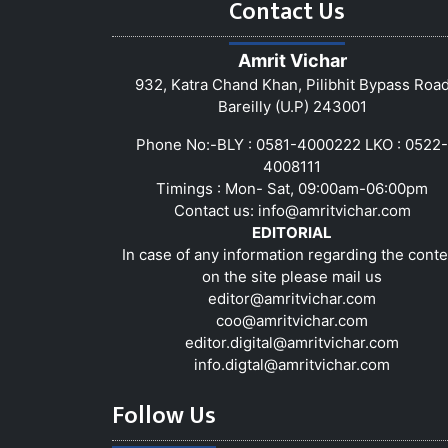
Contact Us
Amrit Vichar
932, Katra Chand Khan, Pilibhit Bypass Roa
Bareilly (U.P) 243001
Phone No:-BLY : 0581-4000222 LKO : 0522-
4008111
Timings : Mon- Sat, 09:00am-06:00pm
Contact us:
info@amritvichar.com
EDITORIAL
In case of any information regarding the conte
on the site please mail us
editor@amritvichar.com
coo@amritvichar.com
editor.digital@amritvichar.com
info.digtal@amritvichar.com
Follow Us