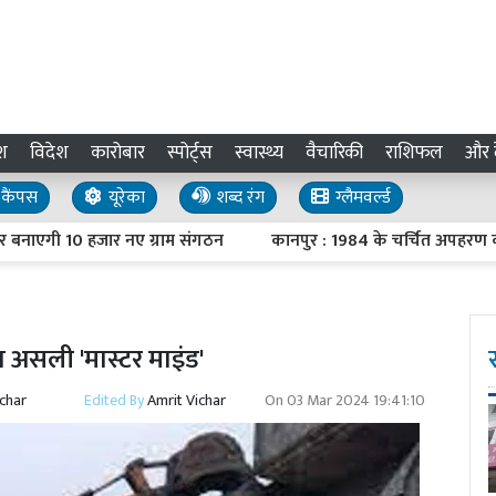
श
विदेश
कारोबार
स्पोर्ट्स
स्वास्थ्य
वैचारिकी
राशिफल
और द
कैंपस
यूरेका
शब्द रंग
ग्लैमवर्ल्ड
ी 10 हजार नए ग्राम संगठन
कानपुर : 1984 के चर्चित अपहरण कांड क
का असली 'मास्टर माइंड'
ichar
Edited By
Amrit Vichar
On
03 Mar 2024 19:41:10