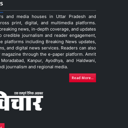
s
ers and media houses in Uttar Pradesh and
ss print, digital, and multimedia platforms.
t breaking news, in-depth coverage, and updates
to credible journalism and reader engagement,
le platforms including Breaking News updates,
ms, and digital news services. Readers can also
 magazine through the e-paper platform. Amrit
w, Moradabad, Kanpur, Ayodhya, and Haldwani,
ndi journalism and regional media.
Read More...
er