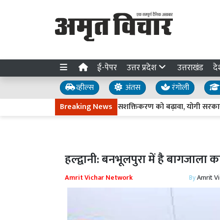
ई-पेपर
उत्तर प्रदेश
उत्तराखंड
दे
व्हील्स
अंतस
रंगोली
UP News : ग्रामीण महिलाओं के सशक्तिकरण को बढ़ावा, योगी सरकार बनाएग
Breaking News
हल्द्वानी: बनभूलपुरा में है बागजाला 
Amrit Vichar Network
By
Amrit V