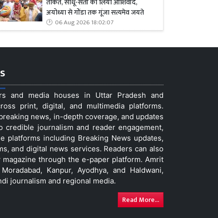
ताकत, साधू-संतों का लिया आशिर्वाद,
अयोध्या से गोंडा तक गूंजा सत्यमेव जयते
06 Aug 2026 18:02:07
s
ers and media houses in Uttar Pradesh and
ss print, digital, and multimedia platforms.
t breaking news, in-depth coverage, and updates
to credible journalism and reader engagement,
le platforms including Breaking News updates,
ms, and digital news services. Readers can also
 magazine through the e-paper platform. Amrit
w, Moradabad, Kanpur, Ayodhya, and Haldwani,
ndi journalism and regional media.
Read More...