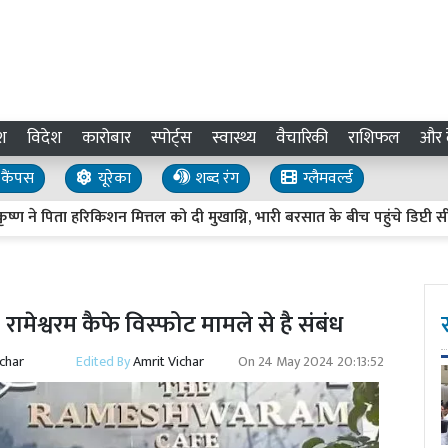
श
विदेश
कारोबार
स्पोर्ट्स
स्वास्थ्य
वैचारिकी
राशिफल
और द
कैंपस
यूरेका
शब्द रंग
ग्लैमवर्ल्ड
 हरिकिशन मित्तल को दी मुखाग्नि, भारी बरसात के बीच पहुंचे डिप्टी सीएम ब्
मेश्वरम कैफे विस्फोट मामले से है संबंध
ichar
Edited By
Amrit Vichar
On
24 May 2024 20:13:52