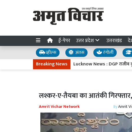
ई-पेपर
उत्तर प्रदेश
उत्तराखंड
दे
व्हील्स
अंतस
रंगोली
Breaking News
Lucknow News : DGP राजीव कृष्ण ने पिता
लश्कर-ए-तैयबा का आतंकी गिरफ्तार, रा
Amrit Vichar Network
By
Amrit V