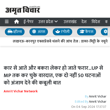
ई-पेपर
उत्तर प्रदेश
उत्तराखंड
देश
विदेश
का
व्हील्स
अंतस
रंगोली
कैंपस
य
लखनऊ-कानपुर एक्सप्रेसवे धंसने की जांच तेज : डामर-मिट्टी के नमूने लि
कार से आते और बकरा लेकर हो जाते फरार...UP से
MP तक कर चुके वारदात, एक दो नहीं 50 घटनाओं
को अंजाम देने की कबूली बात
Amrit Vichar Network
By
Amrit Vichar
Edited By
Amrit Vichar
On
04 Sep 2024 17:37:37