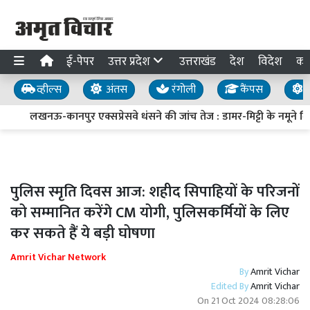
ई-पेपर
उत्तर प्रदेश
उत्तराखंड
देश
विदेश
का
व्हील्स
अंतस
रंगोली
कैंपस
य
लखनऊ-कानपुर एक्सप्रेसवे धंसने की जांच तेज : डामर-मिट्टी के नमूने लिए,
पुलिस स्मृति दिवस आज: शहीद सिपाहियों के परिजनों
को सम्मानित करेंगे CM योगी, पुल‍िसकर्मि‍यों के ल‍िए
कर सकते हैं ये बड़ी घोषणा
Amrit Vichar Network
By
Amrit Vichar
Edited By
Amrit Vichar
On
21 Oct 2024 08:28:06