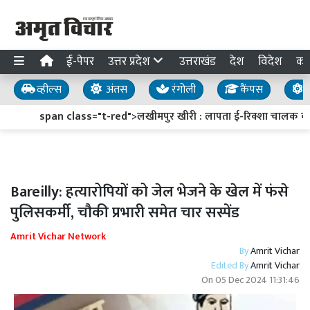
ई-पेपर
उत्तर प्रदेश
उत्तराखंड
देश
विदेश
का
व्हील्स
अंतस
रंगोली
कैंपस
य
span class="t-red">लखीमपुर खीरी : लापता ई-रिक्शा चालक का सु
Bareilly: हत्यारोपियों को जेल भेजने के खेल में फंसे
पुलिसकर्मी, चौकी प्रभारी समेत चार सस्पेंड
Amrit Vichar Network
By
Amrit Vichar
Edited By
Amrit Vichar
On
05 Dec 2024 11:31:46