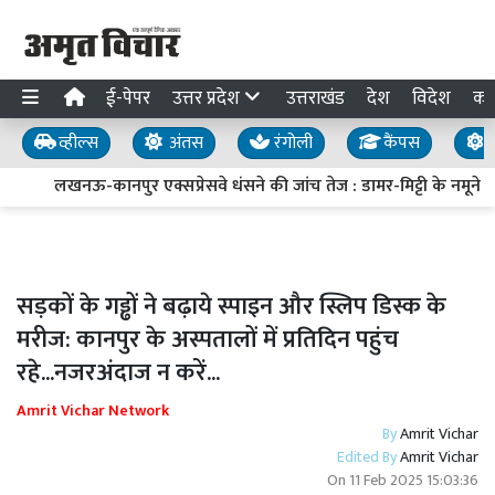
ई-पेपर
उत्तर प्रदेश
उत्तराखंड
देश
विदेश
का
व्हील्स
अंतस
रंगोली
कैंपस
य
लखनऊ-कानपुर एक्सप्रेसवे धंसने की जांच तेज : डामर-मिट्टी के नमूने लिए
सड़कों के गड्ढों ने बढ़ाये स्पाइन और स्लिप डिस्क के
मरीज: कानपुर के अस्पतालों में प्रतिदिन पहुंच
रहे...नजरअंदाज न करें...
Amrit Vichar Network
By
Amrit Vichar
Edited By
Amrit Vichar
On
11 Feb 2025 15:03:36