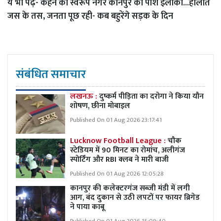
ये भी पढ़ें-
कहने काे स्वरूप नगर कानपुर का पॉश इलाका...हालात
जस के तस, जनता पूछ रही- कब बहुरेंगे सड़क के दिन
संबंधित समाचार
लखनऊ :
दुष्कर्म पीड़िता का दरोगा ने किया यौन
शोषण, छीना मोबाइल
Published On 01 Aug 2026 23:17:41
Lucknow Football League :
चौक
स्टेडियम में 90 मिनट का रोमांच, अलीगंज
स्पोर्टिंग और RBI क्लब ने मारी बाजी
Published On 01 Aug 2026 12:05:28
कानपुर की कलेक्टरगंज सब्जी मंडी में लगी
आग, बंद दुकान से उठी लपटों पर फायर ब्रिगेड
ने पाया काबू