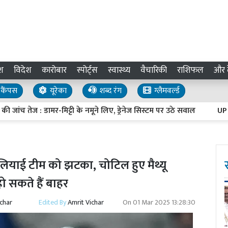
श
विदेश
कारोबार
स्पोर्ट्स
स्वास्थ्य
वैचारिकी
राशिफल
और द
कैंपस
यूरेका
शब्द रंग
ग्लैमवर्ल्ड
ेज : डामर-मिट्टी के नमूने लिए, ड्रेनेज सिस्टम पर उठे सवाल
UP Invest
ियाई टीम को झटका, चोटिल हुए मैथ्यू
हो सकते हैं बाहर
ichar
Edited By
Amrit Vichar
On
01 Mar 2025 13:28:30