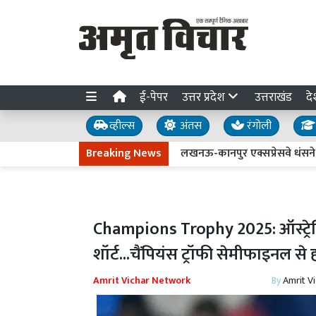
ई-पेपर
उत्तर प्रदेश
उत्तराखंड
दे
व्हील्स
अंतस
रंगोली
Breaking News
लखनऊ-कानपुर एक्सप्रेसवे धंसने की जांच त
Champions Trophy 2025: ऑस्ट्रेल
शॉर्ट...चैंपियंस ट्रॉफी सेमीफाइनल से 
Amrit Vichar Network
By
Amrit V