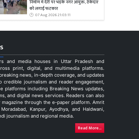
निर्माण में देरी पर भड़के नगर आयुक्त, ठेकेदार
को लगाई फटकार
07 Aug 2026 21:03:11
s
ers and media houses in Uttar Pradesh and
ss print, digital, and multimedia platforms.
t breaking news, in-depth coverage, and updates
to credible journalism and reader engagement,
le platforms including Breaking News updates,
ms, and digital news services. Readers can also
 magazine through the e-paper platform. Amrit
w, Moradabad, Kanpur, Ayodhya, and Haldwani,
ndi journalism and regional media.
Read More...