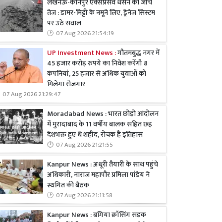
लखनऊ-कानपुर एक्सप्रेसवे धंसने की जांच
तेज : डामर-मिट्टी के नमूने लिए, ड्रेनेज सिस्टम
पर उठे सवाल
07 Aug 2026 21:54:19
UP Investment News :
गौतमबुद्ध नगर में
45 हजार करोड़ रुपये का निवेश करेंगी 8
कंपनियां, 25 हजार से अधिक युवाओं को
मिलेगा रोजगार
07 Aug 2026 21:29:47
Moradabad News : भारत छोड़ो आंदोलन
में मुरादाबाद के 11 वर्षीय बालक सहित छह
देशभक्त हुए थे शहीद, रोचक है इतिहास
07 Aug 2026 21:21:55
Kanpur News : अधूरी तैयारी के साथ पहुंचे
अधिकारी, नाराज महापौर प्रमिला पांडेय ने
स्थगित की बैठक
07 Aug 2026 21:11:58
Kanpur News : बगिया क्रॉसिंग सड़क