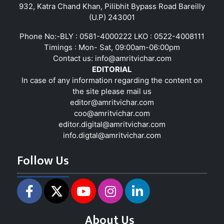
932, Katra Chand Khan, Pilibhit Bypass Road Bareilly
(U.P) 243001
Phone No:-BLY : 0581-4000222 LKO : 0522-4008111
Timings : Mon- Sat, 09:00am-06:00pm
Contact us:
info@amritvichar.com
EDITORIAL
In case of any information regarding the content on
the site please mail us
editor@amritvichar.com
coo@amritvichar.com
editor.digital@amritvichar.com
info.digtal@amritvichar.com
Follow Us
About Us