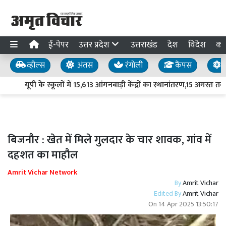
ई-पेपर
उत्तर प्रदेश
उत्तराखंड
देश
विदेश
का
व्हील्स
अंतस
रंगोली
कैंपस
य
यूपी के स्कूलों में 15,613 आंगनबाड़ी केंद्रों का स्थानांतरण,15 अगस्त तक श
बिजनौर : खेत में मिले गुलदार के चार शावक, गांव में
दहशत का माहौल
Amrit Vichar Network
By
Amrit Vichar
Edited By
Amrit Vichar
On
14 Apr 2025 13:50:17