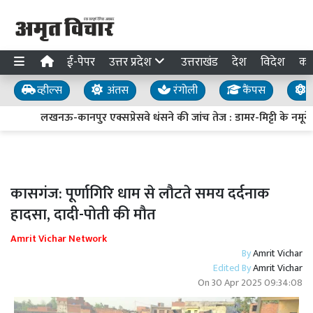
ई-पेपर
उत्तर प्रदेश
उत्तराखंड
देश
विदेश
का
व्हील्स
अंतस
रंगोली
कैंपस
य
लखनऊ-कानपुर एक्सप्रेसवे धंसने की जांच तेज : डामर-मिट्टी के नमूने ल
कासगंज: पूर्णागिरि धाम से लौटते समय दर्दनाक
हादसा, दादी-पोती की मौत
Amrit Vichar Network
By
Amrit Vichar
Edited By
Amrit Vichar
On
30 Apr 2025 09:34:08