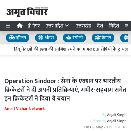
ई-पेपर
उत्तर प्रदेश
उत्तराखंड
देश
विदेश
का
व्हील्स
अंतस
रंगोली
कैंपस
य
हिंदू नेताओं की हत्या की साजिश रचने का मामला: आरोपियों के ट्रायल में देर
Operation Sindoor : सेना के एक्शन पर भारतीय
क्रिकेटरों ने दी अपनी प्रतिक्रियाएं, गंभीर-सहवाग समेत
इन क्रिकेटरों ने दिया ये बयान
Amrit Vichar Network
By
Anjali Singh
Edited By
Anjali Singh
On
07 May 2025 15:38:41