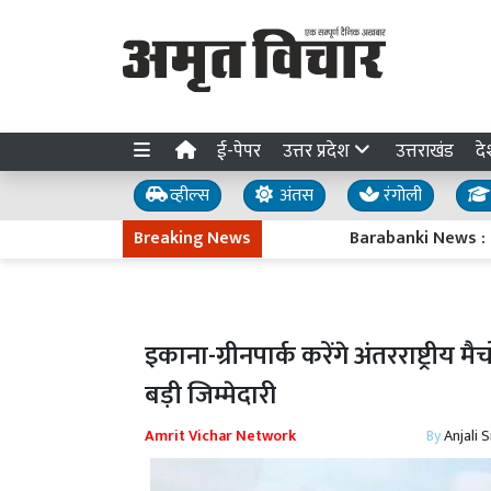
ई-पेपर
उत्तर प्रदेश
उत्तराखंड
दे
व्हील्स
अंतस
रंगोली
Breaking News
Barabanki News : 'वार्तालाप'
इकाना-ग्रीनपार्क करेंगे अंतरराष्ट्रीय
बड़ी जिम्मेदारी
Amrit Vichar Network
By
Anjali 