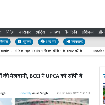
श
विदेश
कारोबार
स्पोर्ट्स
स्वास्थ्य
वैचारिकी
राशिफल
और द
कैंपस
यूरेका
शब्द रंग
ग्लैमवर्ल्ड
 में फेक न्यूज पर मंथन, फैक्ट-चेकिंग के बताए तरीके
Barabanki News :
 मैचों की मेजबानी, BCCI ने UPCA को सौंपी ये
Singh
Edited By
Anjali Singh
On
30 May 2025 11:07:13