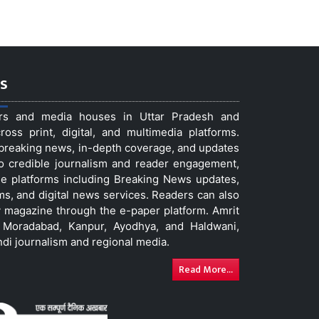
s
ers and media houses in Uttar Pradesh and
ss print, digital, and multimedia platforms.
t breaking news, in-depth coverage, and updates
to credible journalism and reader engagement,
le platforms including Breaking News updates,
ms, and digital news services. Readers can also
 magazine through the e-paper platform. Amrit
w, Moradabad, Kanpur, Ayodhya, and Haldwani,
ndi journalism and regional media.
Read More...