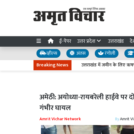
ई-पेपर
उत्तर प्रदेश
उत्तराखंड
दे
व्हील्स
अंतस
रंगोली
Breaking News
उत्तराखंड में जमीन के लिए ऋषभ पंत न
अमेठी: अयोध्या-रायबरेली हाईवे पर
गंभीर घायल
Amrit Vichar Network
By
Amrit V