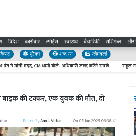
श
विदेश
कारोबार
स्पोर्ट्स
स्वास्थ्य
वैचारिकी
राशिफल
और द
कैंपस
यूरेका
शब्द रंग
ग्लैमवर्ल्ड
े मांगी मदद, CM धामी बोले- अधिकारी जल्द करेंगे संपर्क
राहुल गांधी के
 दो बाइक की टक्कर, एक युवक की मौत, दो
ichar
Edited By
Amrit Vichar
On
05 Jun 2025 09:38:41