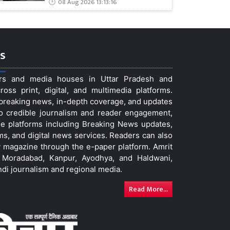
08 Aug 2026 13:13:16
s
ers and media houses in Uttar Pradesh and
ss print, digital, and multimedia platforms.
t breaking news, in-depth coverage, and updates
to credible journalism and reader engagement,
le platforms including Breaking News updates,
ms, and digital news services. Readers can also
 magazine through the e-paper platform. Amrit
w, Moradabad, Kanpur, Ayodhya, and Haldwani,
ndi journalism and regional media.
Read More...