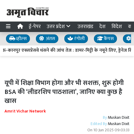
ई-पेपर
उत्तर प्रदेश
उत्तराखंड
देश
विदेश
का
व्हील्स
अंतस
रंगोली
कैंपस
य
ानपुर एक्सप्रेसवे धंसने की जांच तेज : डामर-मिट्टी के नमूने लिए, ड्रेनेज सि
यूपी में शिक्षा विभाग होगा और भी सशक्त, शुरू होगी
BSA की ‘लीडरशिप पाठशाला’, जानिए क्या कुछ है
खास
Amrit Vichar Network
By
Muskan Dixit
Edited By
Muskan Dixit
On
10 Jun 2025 09:03:33