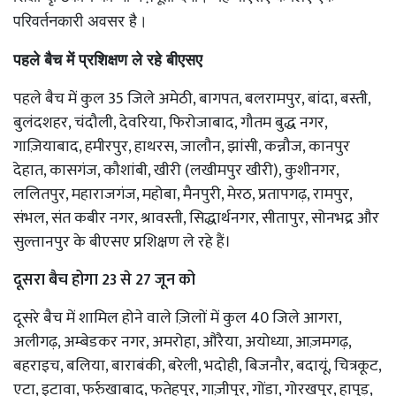
परिवर्तनकारी अवसर है।
पहले बैच में प्रशिक्षण ले रहे बीएसए
पहले बैच में कुल 35 जिले अमेठी, बागपत, बलरामपुर, बांदा, बस्ती,
बुलंदशहर, चंदौली, देवरिया, फिरोजाबाद, गौतम बुद्ध नगर,
गाज़ियाबाद, हमीरपुर, हाथरस, जालौन, झांसी, कन्नौज, कानपुर
देहात, कासगंज, कौशांबी, खीरी (लखीमपुर खीरी), कुशीनगर,
ललितपुर, महाराजगंज, महोबा, मैनपुरी, मेरठ, प्रतापगढ़, रामपुर,
संभल, संत कबीर नगर, श्रावस्ती, सिद्धार्थनगर, सीतापुर, सोनभद्र और
सुल्तानपुर के बीएसए प्रशिक्षण ले रहे हैं।
दूसरा बैच होगा 23 से 27 जून को
दूसरे बैच में शामिल होने वाले ज़िलों में कुल 40 जिले आगरा,
अलीगढ़, अम्बेडकर नगर, अमरोहा, औरैया, अयोध्या, आज़मगढ़,
बहराइच, बलिया, बाराबंकी, बरेली, भदोही, बिजनौर, बदायूं, चित्रकूट,
एटा, इटावा, फर्रुखाबाद, फतेहपुर, गाज़ीपुर, गोंडा, गोरखपुर, हापुड़,