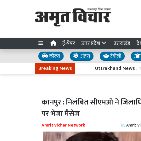
ई-पेपर
उत्तर प्रदेश
उत्तराखंड
दे
व्हील्स
अंतस
रंगोली
Breaking News
Uttrakhand News : 15 अगस्त के
कानपुर : निलंबित सीएमओ ने जिलाधि
पर भेजा मैसेज
Amrit Vichar Network
By
Amrit V