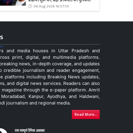
प्रक्रिया शुरू की; बढ़ीं अभिनेता की मुश्किलें
06 Aug 2026 18:07:59
s
ers and media houses in Uttar Pradesh and
ss print, digital, and multimedia platforms.
t breaking news, in-depth coverage, and updates
to credible journalism and reader engagement,
le platforms including Breaking News updates,
ms, and digital news services. Readers can also
 magazine through the e-paper platform. Amrit
w, Moradabad, Kanpur, Ayodhya, and Haldwani,
ndi journalism and regional media.
Read More...