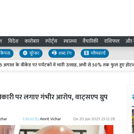
श
विदेश
कारोबार
स्पोर्ट्स
स्वास्थ्य
वैचारिकी
राशिफल
और द
कैंपस
यूरेका
शब्द रंग
ग्लैमवर्ल्ड
 वीकेंड पर पर्यटकों में भारी उत्साह, अभी से 50% तक फुल हुए होटल
कारी पर लगाए गंभीर आरोप, वाट्सएप ग्रुप
ichar
Edited By
Amrit Vichar
On
20 Jun 2025 23:12:28