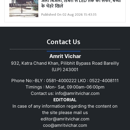
जली बिजली, डिबरी से LED तक का सफर, बच्चों
के चेहरे खिले
Published On 02 Aug 2026 15:43:35
Contact Us
Amrit Vichar
932, Katra Chand Khan, Pilibhit Bypass Road Bareilly
(U.P) 243001
Phone No:-BLY : 0581-4000222 LKO : 0522-4008111
Timings : Mon- Sat, 09:00am-06:00pm
Contact us:
info@amritvichar.com
EDITORIAL
In case of any information regarding the content on
the site please mail us
editor@amritvichar.com
coo@amritvichar.com