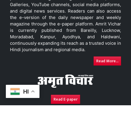
Galleries, YouTube channels, social media platforms,
and digital news services. Readers can also access
the e-version of the daily newspaper and weekly
magazine through the e-paper platform. Amrit Vichar
is currently published from Bareilly, Lucknow,
Moradabad, Kanpur, Ayodhya, and Haldwani,
continuously expanding its reach as a trusted voice in
Hindi journalism and regional media.
Read More...
HI
Read E-paper
About Us
Contact Us
Complaint Redressal
Disc
Copyright © 2026. All Rights Reserved By
Amrit Vichar.