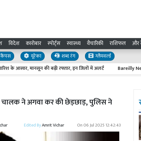
श
विदेश
कारोबार
स्पोर्ट्स
स्वास्थ्य
वैचारिकी
राशिफल
और द
कैंपस
यूरेका
शब्द रंग
ग्लैमवर्ल्ड
े आसार, मानसून की बढ़ी रफ्तार, इन जिलों में अलर्ट
Bareilly News : प्
चालक ने अगवा कर की छेड़छाड़, पुलिस ने
ichar
Edited By
Amrit Vichar
On
06 Jul 2025 12:42:43