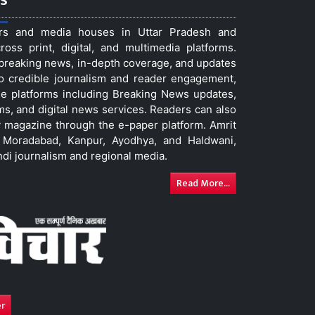
ers and media houses in Uttar Pradesh and
ss print, digital, and multimedia platforms.
t breaking news, in-depth coverage, and updates
to credible journalism and reader engagement,
le platforms including Breaking News updates,
ms, and digital news services. Readers can also
 magazine through the e-paper platform. Amrit
w, Moradabad, Kanpur, Ayodhya, and Haldwani,
ndi journalism and regional media.
Read More...
er