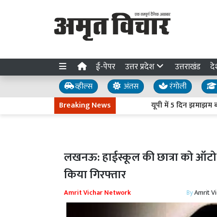
ई-पेपर
उत्तर प्रदेश
उत्तराखंड
दे
व्हील्स
अंतस
रंगोली
Breaking News
यूपी में 5 दिन झमाझम बारिश क
लखनऊ: हाईस्कूल की छात्रा को ऑटो 
किया गिरफ्तार
Amrit Vichar Network
By
Amrit V