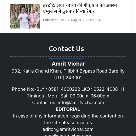
हरदोई: जच्चा-बच्चा की मौत, शव को जबरन
एम्बुलेंस में ठूंसकर किया रेफर
Published On 02 Aug 2026 23:23:34
Contact Us
Amrit Vichar
932, Katra Chand Khan, Pilibhit Bypass Road Bareilly
(U.P) 243001
Phone No:-BLY : 0581-4000222 LKO : 0522-4008111
Timings : Mon- Sat, 09:00am-06:00pm
Contact us:
info@amritvichar.com
EDITORIAL
In case of any information regarding the content on
the site please mail us
editor@amritvichar.com
coo@amritvichar.com