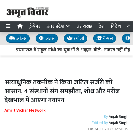
ई-पेपर
उत्तर प्रदेश
उत्तराखंड
देश
विदेश
का
व्हील्स
अंतस
रंगोली
कैंपस
य
प्रयागराज में राहुल गांधी का युवाओं से आह्वान, बोले- नफरत नहीं मोहब्ब
अत्याधुनिक तकनीक ने किया जटिल सर्जरी को
आसान, 4 संस्थानों संग समझौता, शोध और मरीज
देखभाल में आएगा नयापन
Amrit Vichar Network
By
Anjali Singh
Edited By
Anjali Singh
On
24 Jul 2025 12:50:39