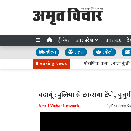
ई-पेपर
उत्तर प्रदेश
उत्तराखंड
दे
व्हील्स
अंतस
रंगोली
Breaking News
पौराणिक कथा : राजा कुंती के वरदान
बदायूं : पुलिया से टकराया टेंपो, बुज
Amrit Vichar Network
By
Pradeep K