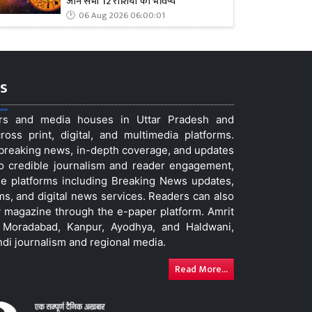
जानें सभी 12 राशियों का भविष्य
06 Aug 2026 06:00:01
s
ers and media houses in Uttar Pradesh and
ss print, digital, and multimedia platforms.
t breaking news, in-depth coverage, and updates
to credible journalism and reader engagement,
le platforms including Breaking News updates,
ms, and digital news services. Readers can also
 magazine through the e-paper platform. Amrit
w, Moradabad, Kanpur, Ayodhya, and Haldwani,
ndi journalism and regional media.
Read More...