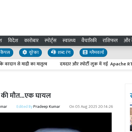
श
विदेश
कारोबार
स्पोर्ट्स
स्वास्थ्य
वैचारिकी
राशिफल
और द
कैंपस
यूरेका
शब्द रंग
ग्लैमवर्ल्ड
 से माद्री का मातृत्व
दमदार और स्पोर्टी लुक में नई Apache RTR 2
ुर्ग की मौत...एक घायल
umar
Edited By
Pradeep Kumar
On
05 Aug 2025 20:14:26