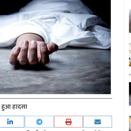
P
र हुआ हादसा