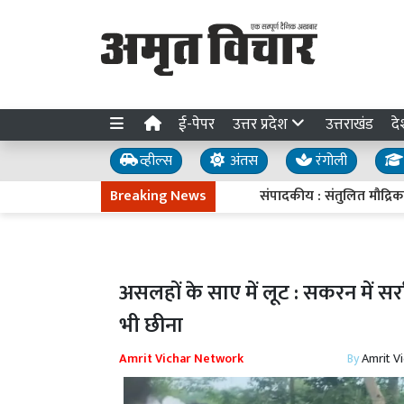
ई-पेपर
उत्तर प्रदेश
उत्तराखंड
दे
व्हील्स
अंतस
रंगोली
Breaking News
संपादकीय : संतुलित मौद्रिक नीति
असलहों के साए में लूट : सकरन में स
भी छीना
Amrit Vichar Network
By
Amrit V