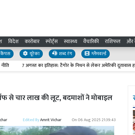
श
विदेश
कारोबार
स्पोर्ट्स
स्वास्थ्य
वैचारिकी
राशिफल
और द
कैंपस
यूरेका
शब्द रंग
ग्लैमवर्ल्ड
7 अगस्त का इतिहास: टैगोर के निधन से लेकर अमेरिकी दूतावास हमले तक,
र्राफ से चार लाख की लूट, बदमाशों ने मोबाइल
ichar
Edited By
Amrit Vichar
On
06 Aug 2025 21:39:43