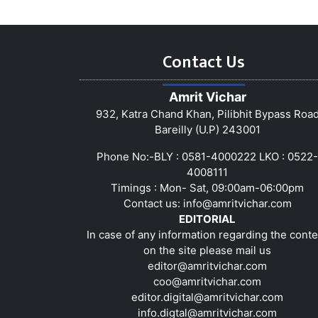
Contact Us
Amrit Vichar
932, Katra Chand Khan, Pilibhit Bypass Roa
Bareilly (U.P) 243001
Phone No:-BLY : 0581-4000222 LKO : 0522-
4008111
Timings : Mon- Sat, 09:00am-06:00pm
Contact us:
info@amritvichar.com
EDITORIAL
In case of any information regarding the conte
on the site please mail us
editor@amritvichar.com
coo@amritvichar.com
editor.digital@amritvichar.com
info.digtal@amritvichar.com