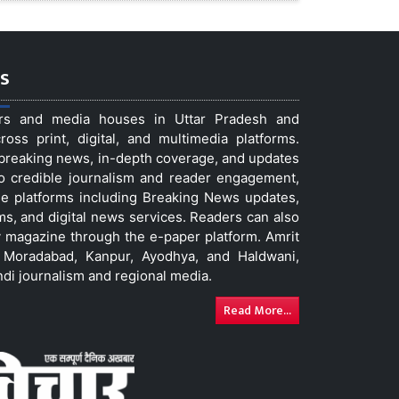
s
ers and media houses in Uttar Pradesh and
ss print, digital, and multimedia platforms.
t breaking news, in-depth coverage, and updates
to credible journalism and reader engagement,
le platforms including Breaking News updates,
ms, and digital news services. Readers can also
 magazine through the e-paper platform. Amrit
w, Moradabad, Kanpur, Ayodhya, and Haldwani,
ndi journalism and regional media.
Read More...