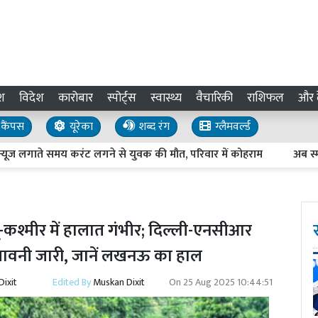
श
विदेश
कारोबार
स्पोर्ट्स
स्वास्थ्य
वैचारिकी
राशिफल
और द
कैंपस
यूरेका
शब्द रंग
ग्लैमवर्ल्ड
ते समय करंट लगने से युवक की मौत, परिवार में कोहराम
अब स्मार्ट होग
-कश्मीर में हालात गंभीर; दिल्ली-एनसीआर
चेतावनी जारी, जानें लखनऊ का हाल
ixit
Edited By
Muskan Dixit
On
25 Aug 2025 10:44:51