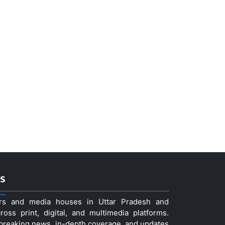
s
ers and media houses in Uttar Pradesh and
ss print, digital, and multimedia platforms.
t breaking news, in-depth coverage, and updates