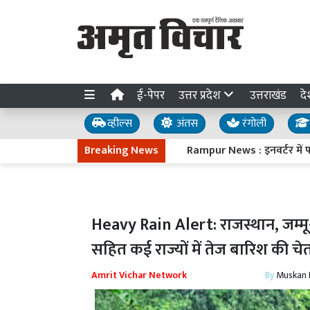
ई-पेपर
उत्तर प्रदेश
उत्तराखंड
दे
व्हील्स
अंतस
रंगोली
Breaking News
Rampur News : इनवर्टर में फ्यूज लगा
Heavy Rain Alert: राजस्थान, जम्मू
सहित कई राज्यों में तेज बारिश की 
Amrit Vichar Network
By
Muskan D