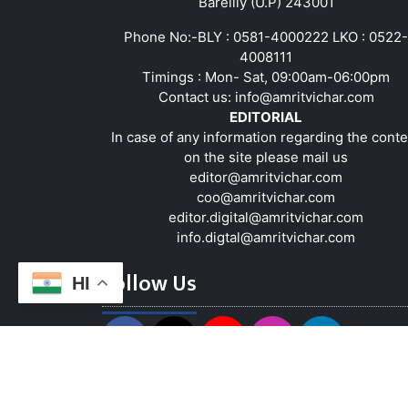
Bareilly (U.P) 243001
Phone No:-BLY : 0581-4000222 LKO : 0522-
4008111
Timings : Mon- Sat, 09:00am-06:00pm
Contact us:
info@amritvichar.com
EDITORIAL
In case of any information regarding the conte
on the site please mail us
editor@amritvichar.com
coo@amritvichar.com
editor.digital@amritvichar.com
info.digtal@amritvichar.com
Follow Us
HI