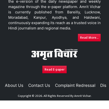
the e-version of the daily newspaper and weekly
magazine through the e-paper platform. Amrit Vichar
is currently published from Bareilly, Lucknow,
Moradabad, Kanpur, Ayodhya, and Haldwani,
continuously expanding its reach as a trusted voice in
Hindi journalism and regional media.
Read More...
Read E-paper
About Us
Contact Us
Complaint Redressal
Disc
Copyright © 2026. All Rights Reserved By
Amrit Vichar.