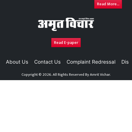
Read More...
Read E-paper
About Us
Contact Us
Complaint Redressal
Disc
Copyright © 2026. All Rights Reserved By
Amrit Vichar.