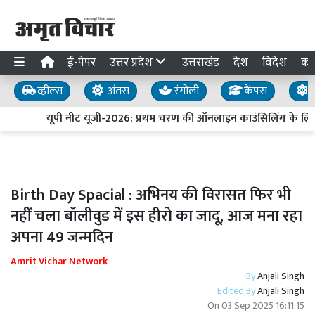
ई-पेपर
उत्तर प्रदेश
उत्तराखंड
देश
विदेश
का
व्हील्स
अंतस
रंगोली
कैंपस
य
यूपी नीट यूजी-2026: प्रथम चरण की ऑनलाइन काउंसिलिंग के लिए
Birth Day Spacial : अभिनय की विरासत फिर भी
नहीं चला बॉलीवुड में इस हीरो का जादू, आज मना रहा
अपना 49 जन्मदिन
Amrit Vichar Network
By
Anjali Singh
Edited By
Anjali Singh
On
03 Sep 2025 16:11:15