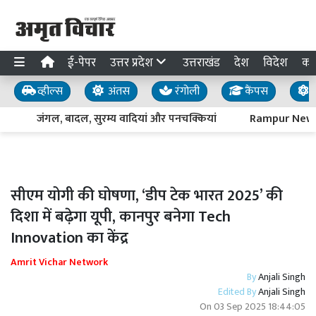
ई-पेपर
उत्तर प्रदेश
उत्तराखंड
देश
विदेश
का
व्हील्स
अंतस
रंगोली
कैंपस
य
जंगल, बादल, सुरम्य वादियां और पनचक्कियां
Rampur News : पद्
सीएम योगी की घोषणा, ‘डीप टेक भारत 2025’ की
दिशा में बढ़ेगा यूपी, कानपुर बनेगा Tech
Innovation का केंद्र
Amrit Vichar Network
By
Anjali Singh
Edited By
Anjali Singh
On
03 Sep 2025 18:44:05