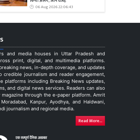
किया अलग, जानें वजह
06 Aug 2026 22:06:43
s
ers and media houses in Uttar Pradesh and
ss print, digital, and multimedia platforms.
t breaking news, in-depth coverage, and updates
to credible journalism and reader engagement,
le platforms including Breaking News updates,
ms, and digital news services. Readers can also
 magazine through the e-paper platform. Amrit
w, Moradabad, Kanpur, Ayodhya, and Haldwani,
ndi journalism and regional media.
Read More...