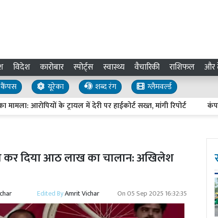
श
विदेश
कारोबार
स्पोर्ट्स
स्वास्थ्य
वैचारिकी
राशिफल
और द
कैंपस
यूरेका
शब्द रंग
ग्लैमवर्ल्ड
: आरोपियों के ट्रायल में देरी पर हाईकोर्ट सख्त, मांगी रिपोर्ट
कंपनी और 
ी का कर दिया आठ लाख का चालान: अखिलेश
ichar
Edited By
Amrit Vichar
On
05 Sep 2025 16:32:35