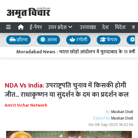
ई-पेपर
उत्तर प्रदेश
उत्तराखंड
देश
विदेश
का
व्हील्स
अंतस
रंगोली
कैंपस
य
Moradabad News : भारत छोड़ो आंदोलन में मुरादाबाद के 11 वर्षीय
NDA Vs India:
उपराष्ट्रपति चुनाव में किसकी होगी
जीत... राधाकृष्णन या सुदर्शन के दम का प्रदर्शन कल
Amrit Vichar Network
By
Muskan Dixit
Edited By
Muskan Dixit
On
08 Sep 2025 16:32:56